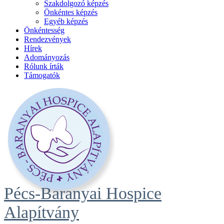
Szakdolgozó képzés
Önkéntes képzés
Egyéb képzés
Önkéntesség
Rendezvények
Hírek
Adományozás
Rólunk írták
Támogatók
Pécs-Baranyai Hospice
Alapítvány