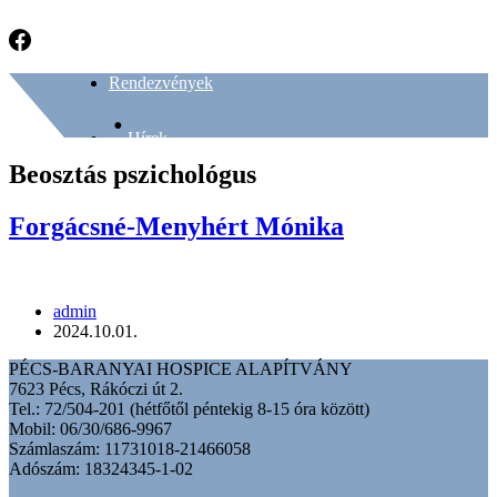
Rendezvények
Hírek
Beosztás
pszichológus
Galéria
Forgácsné-Menyhért Mónika
Adományozás
admin
2024.10.01.
Rólunk írták
PÉCS-BARANYAI HOSPICE ALAPÍTVÁNY
7623 Pécs, Rákóczi út 2.
Támogatók
Tel.: 72/504-201 (hétfőtől péntekig 8-15 óra között)
Mobil: 06/30/686-9967
Számlaszám: 11731018-21466058
Adószám: 18324345-1-02