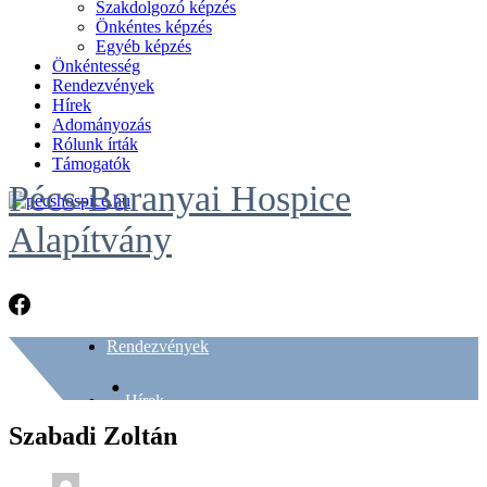
Szakdolgozó képzés
Önkéntes képzés
Egyéb képzés
Önkéntesség
Rendezvények
Hírek
Adományozás
Rólunk írták
Támogatók
Pécs-Baranyai Hospice
Alapítvány
Rendezvények
Hírek
Szabadi Zoltán
Galéria